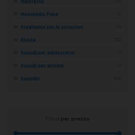
Manifesto
(8)
Messaggio Papa
(1)
Preghiamo per le vocazioni
(7)
Rivista
(53)
Sussidi per adolescenti
(1)
Sussidi per giovani
(2)
Sussidio
(69)
Filtra
per prezzo