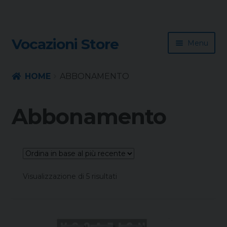
Skip
Skip
Vocazioni Store
Menu
to
to
navigation
content
Homepage
HOME
ABBONAMENTO
Rivista
Abbonamento
Sussidio
Contatti
Ordina
Visualizzazione di 5 risultati
in
base
al
più