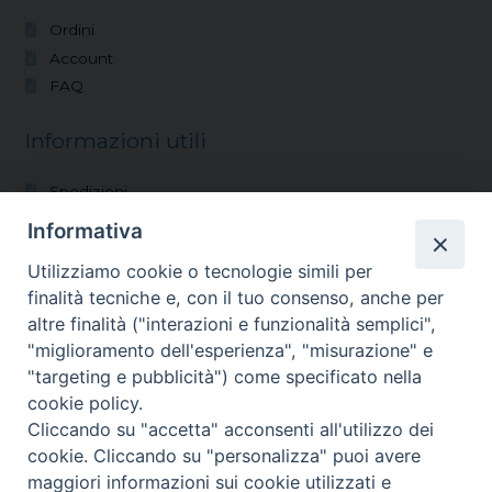
Ordini
Account
FAQ
Informazioni utili
Spedizioni
Modalità di pagamento
Informativa
Condizioni di vendita
Utilizziamo cookie o tecnologie simili per
Reso
finalità tecniche e, con il tuo consenso, anche per
altre finalità ("interazioni e funzionalità semplici",
Vocazioni
"miglioramento dell'esperienza", "misurazione" e
"targeting e pubblicità") come specificato nella
Shop
cookie policy.
Blog
Cliccando su "accetta" acconsenti all'utilizzo dei
Chi siamo
cookie. Cliccando su "personalizza" puoi avere
Contatti
maggiori informazioni sui cookie utilizzati e