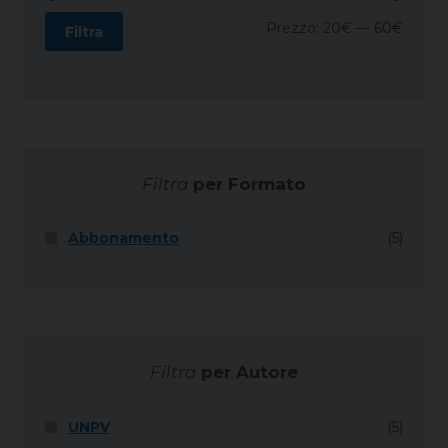
Prezz
Prezz
Prezzo:
20€
—
60€
Filtra
Min
Max
Filtra
per Formato
Abbonamento
(5)
Filtra
per Autore
UNPV
(5)