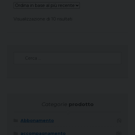
Ordina
Visualizzazione di 10 risultati
in
base
al
più
recente
Ricerca
per:
Categorie
prodotto
Abbonamento
(5)
accompagnamento
(8)