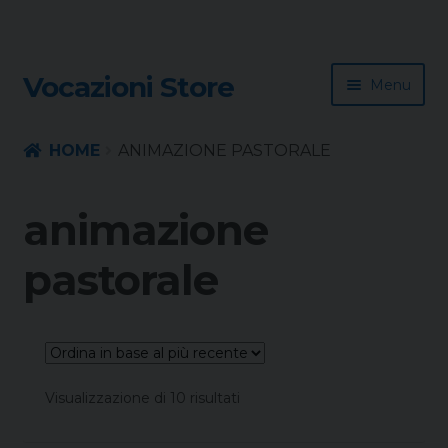
Skip
Skip
Vocazioni Store
Menu
to
to
navigation
content
Homepage
HOME
ANIMAZIONE PASTORALE
Rivista
animazione
Sussidio
pastorale
Contatti
Ordina
Visualizzazione di 10 risultati
in
base