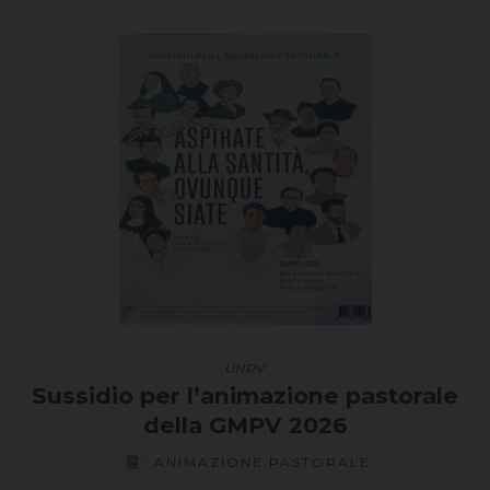
al
più
recente
UNPV
Sussidio per l’animazione pastorale
della GMPV 2026
ANIMAZIONE PASTORALE