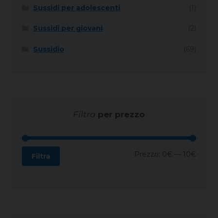
Sussidi per adolescenti
(1)
Sussidi per giovani
(2)
Sussidio
(69)
Filtra
per prezzo
Prezz
Prezz
Prezzo:
0€
—
10€
Filtra
Min
Max