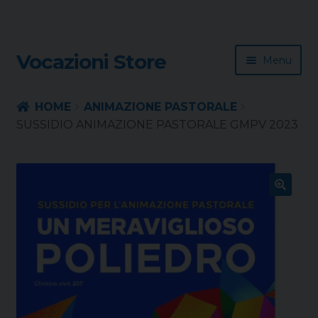
Skip
Skip
Vocazioni Store
Menu
to
to
navigation
content
Homepage
HOME
ANIMAZIONE PASTORALE
SUSSIDIO ANIMAZIONE PASTORALE GMPV 2023
Rivista
Sussidio
🔍
Contatti