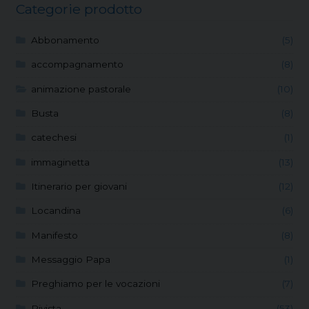
Categorie prodotto
Abbonamento
(5)
accompagnamento
(8)
animazione pastorale
(10)
Busta
(8)
catechesi
(1)
immaginetta
(13)
Itinerario per giovani
(12)
Locandina
(6)
Manifesto
(8)
Messaggio Papa
(1)
Preghiamo per le vocazioni
(7)
Rivista
(53)