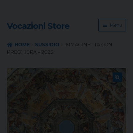
Skip
Skip
Vocazioni Store
Menu
to
to
navigation
content
Homepage
HOME
SUSSIDIO
IMMAGINETTA CON
PREGHIERA – 2025
Rivista
Sussidio
🔍
Contatti