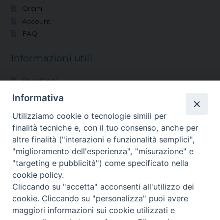
Ordini
Account
FAQ
Informazioni utili
Spedizioni
Modalità di pagamento
Informativa
Condizioni di vendita
Utilizziamo cookie o tecnologie simili per
Reso
finalità tecniche e, con il tuo consenso, anche per
altre finalità ("interazioni e funzionalità semplici",
Vocazioni
"miglioramento dell'esperienza", "misurazione" e
"targeting e pubblicità") come specificato nella
Shop
cookie policy.
Blog
Cliccando su "accetta" acconsenti all'utilizzo dei
Chi siamo
cookie. Cliccando su "personalizza" puoi avere
Contatti
maggiori informazioni sui cookie utilizzati e