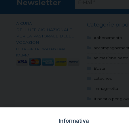
Newsletter
A CURA
Categorie prod
DELL’UFFICIO NAZIONALE
PER LA PASTORALE DELLE
Abbonamento
VOCAZIONI
accompagnamen
DELLA CONFERENZA EPISCOPALE
ITALIANA
animazione pastor
Busta
catechesi
immaginetta
Itinerario per giov
Locandina
Manifesto
Informativa