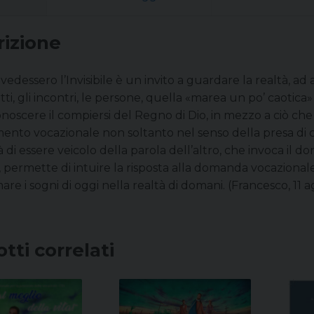
rizione
edessero l’Invisibile è un invito a guardare la realtà, ad
 fatti, gli incontri, le persone, quella «marea un po’ caotic
onoscere il compiersi del Regno di Dio, in mezzo a ciò che 
mento vocazionale non soltanto nel senso della presa di c
tà di essere veicolo della parola dell’altro, che invoca il d
 permette di intuire la risposta alla domanda vocazionale:
are i sogni di oggi nella realtà di domani. (Francesco, 11 
tti correlati