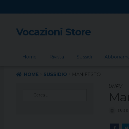
Vocazioni Store
Skip
Skip
to
to
navigation
content
Home
Rivista
Sussidi
Abbonam
HOME
SUSSIDIO
MANIFESTO
UNPV
Ricerca
Man
per:
SUSS