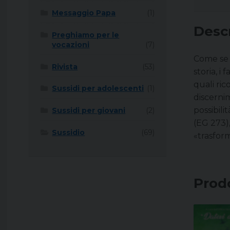
Messaggio Papa
(1)
Desc
Preghiamo per le
vocazioni
(7)
Come se v
Rivista
(53)
storia, i
quali ric
Sussidi per adolescenti
(1)
discerni
possibili
Sussidi per giovani
(2)
(EG 273),
Sussidio
(69)
«trasform
Prodo