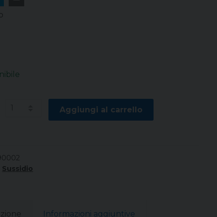
o
nibile
à
Aggiungi al carrello
90002
:
Sussidio
izione
Informazioni aggiuntive