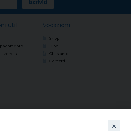
ni utili
Vocazioni
Shop
i pagamento
Blog
di vendita
Chi siamo
Contatti