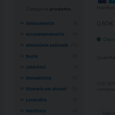
Manifest
Categorie
prodotto
0,60
€
Abbonamento
(5)
accompagnamento
(8)
Dispo
animazione pastorale
(10)
Busta
(8)
Quantit
catechesi
(1)
immaginetta
(13)
COD:
201
Itinerario per giovani
(12)
Categoria
Locandina
(6)
Manifesto
(8)
Descr