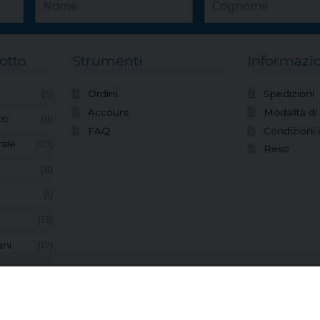
otto
Strumenti
Informazio
(5)
Ordini
Spedizioni
Account
Modalità d
to
(8)
FAQ
Condizioni 
ale
(10)
Reso
(8)
(1)
(13)
ani
(12)
(6)
(8)