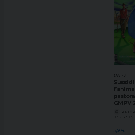
UNPV
Sussidi
l’anim
pastora
GMPV 
ANIM
PASTORA
3,50
€