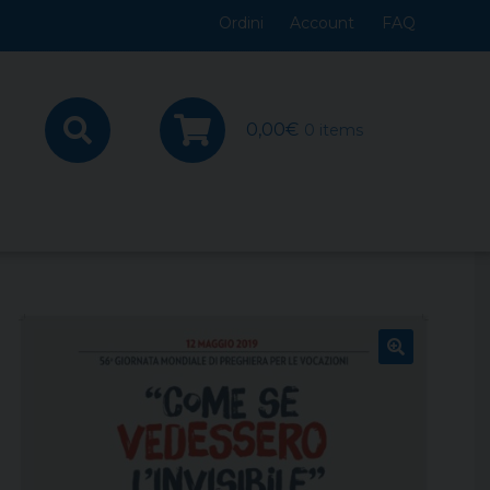
Ordini
Account
FAQ
0,00
€
0 items
🔍