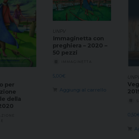
UNPV
Immaginetta con
preghiera – 2020 –
50 pezzi
IMMAGINETTA
5,00
€
UNP
Veg
o per
Aggiungi al carrello
201
azione
le della
S
2020
0,50
AZIONE
LE
A