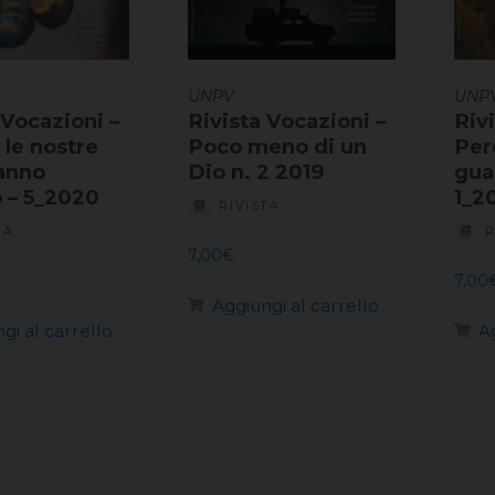
UNPV
UNP
 Vocazioni –
Rivista Vocazioni –
Riv
 le nostre
Poco meno di un
Per
anno
Dio n. 2 2019
guar
 – 5_2020
1_2
RIVISTA
TA
R
7,00
€
7,00
Aggiungi al carrello
gi al carrello
A