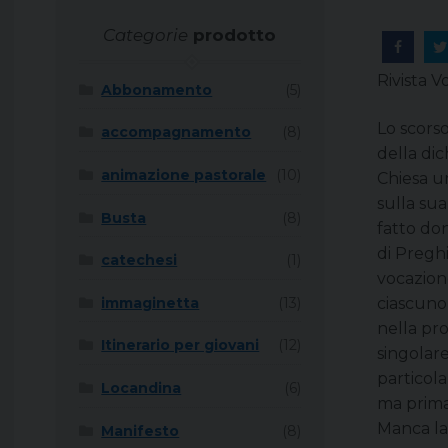
Categorie
prodotto
Rivista V
Abbonamento
(5)
Lo scorso
accompagnamento
(8)
della di
animazione pastorale
(10)
Chiesa un
sulla sua
Busta
(8)
fatto do
di Preghi
catechesi
(1)
vocazion
ciascuno 
immaginetta
(13)
nella pro
Itinerario per giovani
(12)
singolare
particola
Locandina
(6)
ma prima
Manca la
Manifesto
(8)