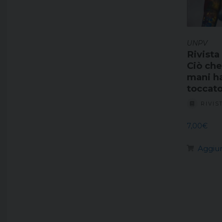
UNPV
Rivista
Ciò che
mani h
toccato
RIVIS
7,00
€
Aggiun