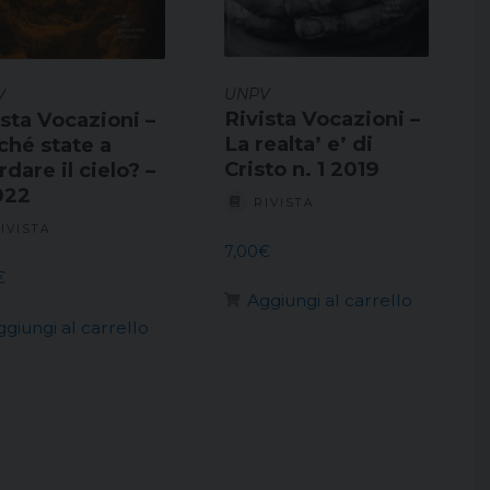
UNPV
V
Rivista Vocazioni –
ista Vocazioni –
La realta’ e’ di
ché state a
Cristo n. 1 2019
dare il cielo? –
022
RIVISTA
IVISTA
7,00
€
€
Aggiungi al carrello
ggiungi al carrello