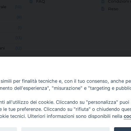
FAQ
Condizioni 
ale
(10)
Reso
(8)
(1)
(13)
ani
(12)
(6)
(8)
(1)
imili per finalità tecniche e, con il tuo consenso, anche per 
amento dell'esperienza", "misurazione" e "targeting e pubbli
vocazioni
(7)
(53)
i all'utilizzo dei cookie. Cliccando su "personalizza" puoi
re le tue preferenze. Cliccando su "rifiuta" o chiudendo que
centi
(1)
okie tecnici. Ulteriori informazioni sono disponibili nella
coo
i
(2)
(69)