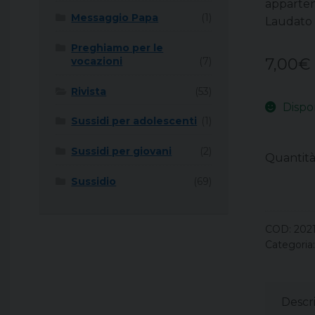
apparten
Messaggio Papa
(1)
Laudato s
Preghiamo per le
vocazioni
(7)
7,00
€
Rivista
(53)
Dispo
Sussidi per adolescenti
(1)
Sussidi per giovani
(2)
Quantit
Sussidio
(69)
COD:
202
Categoria
Descr