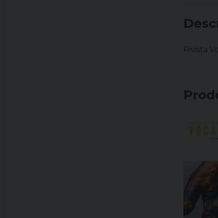
Desc
Rivista V
Prodo