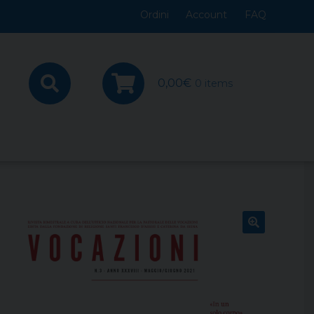
Ordini
Account
FAQ
0,00
€
0 items
🔍