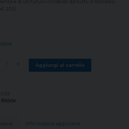
enza e di un futuro condiviso da tutti» (Francesco,
i’, 202).
nibile
à
Aggiungi al carrello
10133
:
Rivista
izione
Informazioni aggiuntive