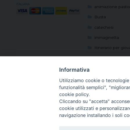
ITALIANA
animazione pastor
Busta
catechesi
immaginetta
Itinerario per giov
Locandina
Manifesto
Informativa
Messaggio Papa
Utilizziamo cookie o tecnologie s
funzionalità semplici", "miglior
Preghiamo per le 
cookie policy.
Rivista
Cliccando su "accetta" acconsent
cookie utilizzati e personalizza
Sussidi per adoles
navigazione installando i soli co
Sussidi per giovan
Sussidio