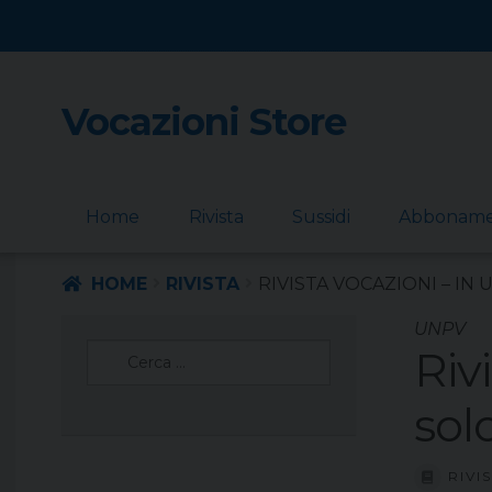
Vocazioni Store
Skip
Skip
to
to
navigation
content
Home
Rivista
Sussidi
Abbonam
HOME
RIVISTA
RIVISTA VOCAZIONI – IN 
UNPV
Ricerca
Riv
per:
sol
RIVI