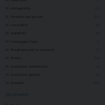
catechesi
(1)
immaginetta
(13)
Itinerario per giovani
(12)
Locandina
(6)
Manifesto
(8)
Messaggio Papa
(1)
Preghiamo per le vocazioni
(7)
Rivista
(53)
Sussidi per adolescenti
(1)
Sussidi per giovani
(2)
Sussidio
(69)
Strumenti