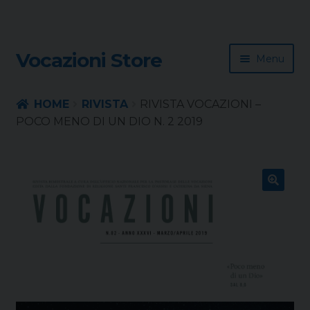
Skip
Skip
Vocazioni Store
Menu
to
to
navigation
content
Homepage
HOME
RIVISTA
RIVISTA VOCAZIONI –
POCO MENO DI UN DIO N. 2 2019
Rivista
Sussidio
🔍
Contatti