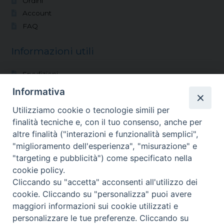
Ordini
Account
FAQ
Informazioni utili
Spedizioni
Modalità di pagamento
Informativa
Condizioni di vendita
Utilizziamo cookie o tecnologie simili per
Reso
finalità tecniche e, con il tuo consenso, anche per
altre finalità ("interazioni e funzionalità semplici",
Vocazioni
"miglioramento dell'esperienza", "misurazione" e
"targeting e pubblicità") come specificato nella
Shop
cookie policy.
Blog
Cliccando su "accetta" acconsenti all'utilizzo dei
Chi siamo
cookie. Cliccando su "personalizza" puoi avere
Contatti
maggiori informazioni sui cookie utilizzati e
personalizzare le tue preferenze. Cliccando su