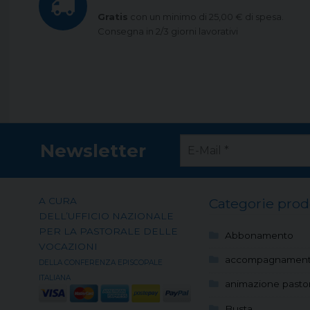
Gratis
con un minimo di 25,00 € di spesa.
Consegna in 2/3 giorni lavorativi
Newsletter
A CURA
Categorie prod
DELL’UFFICIO NAZIONALE
PER LA PASTORALE DELLE
Abbonamento
VOCAZIONI
accompagnamen
DELLA CONFERENZA EPISCOPALE
ITALIANA
animazione pastor
Busta