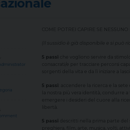
azionale
COME POTREI CAPIRE SE NESSUNO 
(Il sussidio è già disponibile e si può r
5 passi
che vogliono servire da stimolo a
Y
consacrati/e per tracciare percorsi capa
Administrator
sorgenti della vita e da lì iniziare a la
5 passi
: accendere la ricerca e la sete 
egoria
la nostra più vera identità, condurre a 
emergere i desideri del cuore alla ricer
libertà.
S
comment
5 passi
descritti nella prima parte del s
preghiera, film, arte, musica, volti, atti