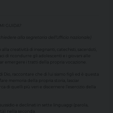
MI GUIDA?
ichiedere alla segretaria dell’Ufficio nazionale)
lla creatività di insegnanti, catechisti, sacerdoti,
ci di ricondurre gli adolescenti e i giovani alle
sciar emergere i tratti della propria vocazione.
di Dio, raccontare che di lui siamo figli ed è questa
fare memoria della propria storia, lasciar
ca di quelli più veri e discernere l’esercizio della
ussidio e declinati in sette linguaggi (parola,
vità) nella seconda.