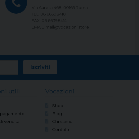
Via Aurelia 468, 00165 Roma
TEL: 06 66398410
FAX: 06 66398414
EMAIL: mail@vocazioni.store
ni utili
Vocazioni
Shop
i pagamento
Blog
di vendita
Chi siamo
Contatti