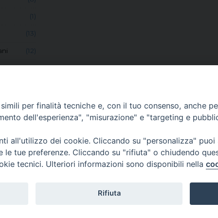
(1)
(13)
ani
(12)
(6)
(8)
(1)
imili per finalità tecniche e, con il tuo consenso, anche per 
amento dell'esperienza", "misurazione" e "targeting e pubbli
vocazioni
(7)
(53)
i all'utilizzo dei cookie. Cliccando su "personalizza" puoi
re le tue preferenze. Cliccando su "rifiuta" o chiudendo que
centi
(1)
okie tecnici. Ulteriori informazioni sono disponibili nella
coo
i
(2)
(69)
Rifiuta
SSISI E CATERINA DA SIENA 2026
Privacy Policy