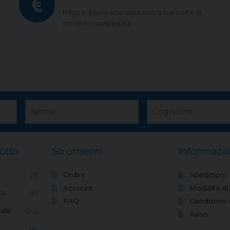
Paga in piena sicurezza con la tua carta di
credito o prepagata
otto
Strumenti
Informazio
(5)
Ordini
Spedizioni
Account
Modalità d
to
(8)
FAQ
Condizioni 
ale
(10)
Reso
(8)