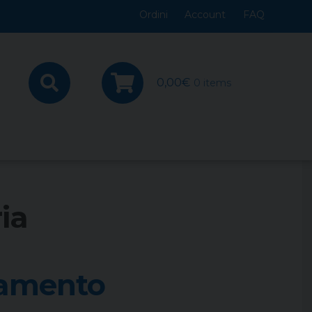
Ordini
Account
FAQ
0,00
€
0 items
ia
namento