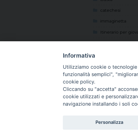
catechesi
immaginetta
Itinerario per giov
Locandina
Manifesto
Informativa
Messaggio Papa
Utilizziamo cookie o tecnologie s
funzionalità semplici", "miglior
Preghiamo per le 
cookie policy.
Rivista
Cliccando su "accetta" acconsent
cookie utilizzati e personalizza
Sussidi per adoles
navigazione installando i soli co
Sussidi per giovan
Sussidio
Personalizza
© FONDAZIONE DI RELIGIONE SANTI FRANCESCO D’A