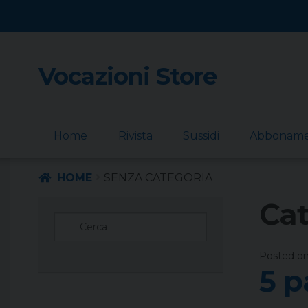
Vocazioni Store
Skip
Skip
to
to
navigation
content
Home
Rivista
Sussidi
Abbonam
HOME
SENZA CATEGORIA
Cat
Ricerca
per:
Posted o
5 p