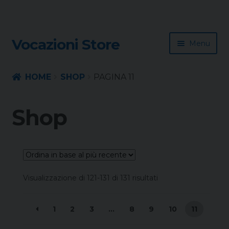
Skip
Skip
Vocazioni Store
Menu
to
to
navigation
content
Homepage
HOME
SHOP
PAGINA 11
Rivista
Shop
Sussidio
Contatti
Ordina
Visualizzazione di 121-131 di 131 risultati
in
base
1
2
3
…
8
9
10
11
al
più