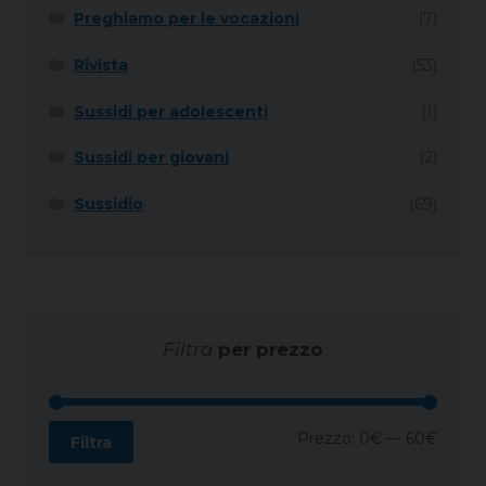
Preghiamo per le vocazioni
(7)
Rivista
(53)
Sussidi per adolescenti
(1)
Sussidi per giovani
(2)
Sussidio
(69)
Filtra
per prezzo
Prezz
Prezz
Prezzo:
0€
—
60€
Filtra
Min
Max