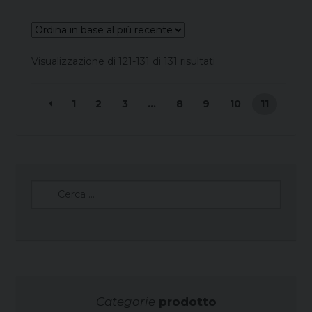
Ordina
Visualizzazione di 121-131 di 131 risultati
in
base
1
2
3
…
8
9
10
11
al
più
recente
Ricerca
per:
Categorie
prodotto