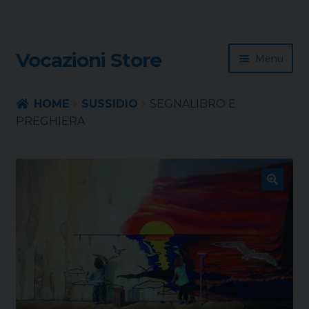
Skip
Skip
Vocazioni Store
Menu
to
to
navigation
content
Homepage
HOME
SUSSIDIO
SEGNALIBRO E
PREGHIERA
Rivista
Sussidio
🔍
Contatti