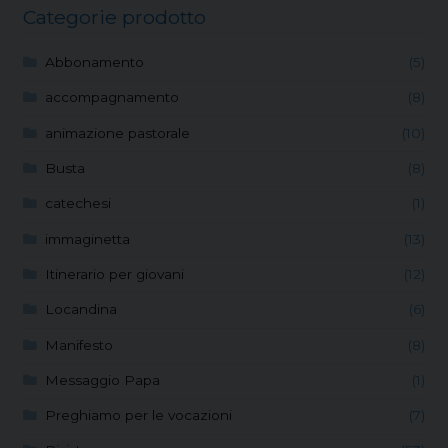
Categorie prodotto
Abbonamento
(5)
accompagnamento
(8)
animazione pastorale
(10)
Busta
(8)
catechesi
(1)
immaginetta
(13)
Itinerario per giovani
(12)
Locandina
(6)
Manifesto
(8)
Messaggio Papa
(1)
Preghiamo per le vocazioni
(7)