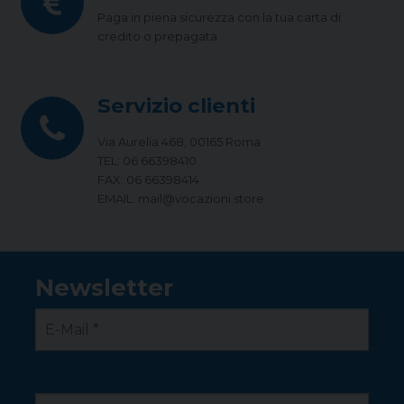
Paga in piena sicurezza con la tua carta di
credito o prepagata
Servizio clienti
Via Aurelia 468, 00165 Roma
TEL: 06 66398410
FAX: 06 66398414
EMAIL: mail@vocazioni.store
Newsletter