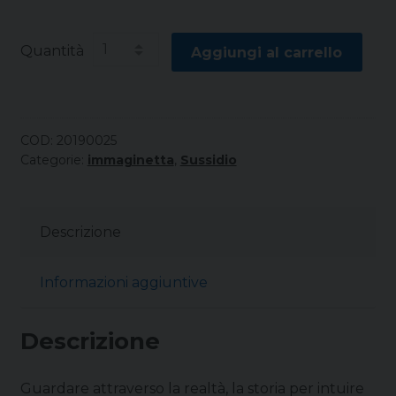
Quantità
Aggiungi al carrello
COD:
20190025
Categorie:
immaginetta
,
Sussidio
Descrizione
Informazioni aggiuntive
Descrizione
Guardare attraverso la realtà, la storia per intuire