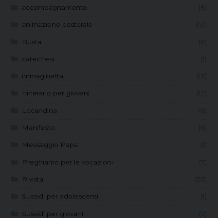
accompagnamento
(8)
animazione pastorale
(10)
Busta
(8)
catechesi
(1)
immaginetta
(13)
Itinerario per giovani
(12)
Locandina
(6)
Manifesto
(8)
Messaggio Papa
(1)
Preghiamo per le vocazioni
(7)
Rivista
(53)
Sussidi per adolescenti
(1)
Sussidi per giovani
(2)