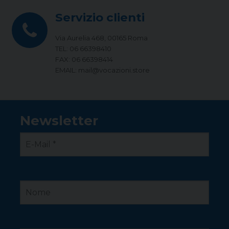
Servizio clienti
Via Aurelia 468, 00165 Roma
TEL: 06 66398410
FAX: 06 66398414
EMAIL: mail@vocazioni.store
Newsletter