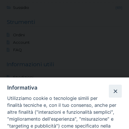
Sussidio
(69)
Strumenti
Ordini
Account
FAQ
Informazioni utili
Spedizioni
Modalità di pagamento
Informativa
Condizioni di vendita
Utilizziamo cookie o tecnologie simili per
Reso
finalità tecniche e, con il tuo consenso, anche per
altre finalità ("interazioni e funzionalità semplici",
Vocazioni
"miglioramento dell'esperienza", "misurazione" e
"targeting e pubblicità") come specificato nella
Shop