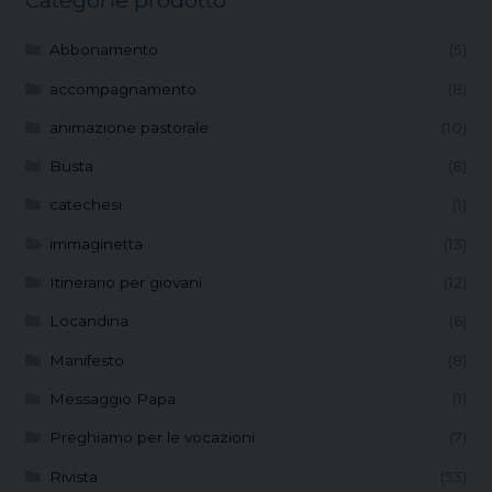
Abbonamento
(5)
accompagnamento
(8)
animazione pastorale
(10)
Busta
(8)
catechesi
(1)
immaginetta
(13)
Itinerario per giovani
(12)
Locandina
(6)
Manifesto
(8)
Messaggio Papa
(1)
Preghiamo per le vocazioni
(7)
Rivista
(53)