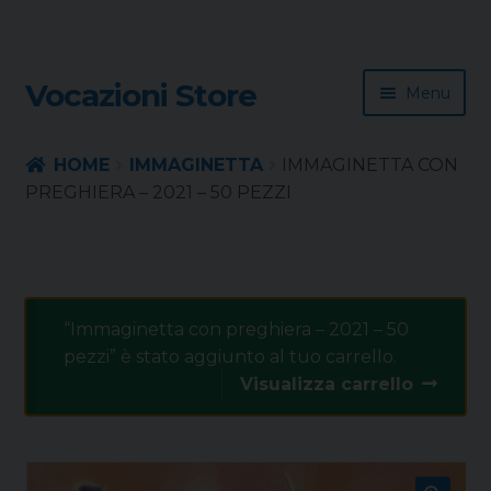
Skip
Skip
Vocazioni Store
Menu
to
to
navigation
content
Homepage
HOME
IMMAGINETTA
IMMAGINETTA CON
PREGHIERA – 2021 – 50 PEZZI
Rivista
Sussidio
“Immaginetta con preghiera – 2021 – 50
Contatti
pezzi” è stato aggiunto al tuo carrello.
Visualizza carrello