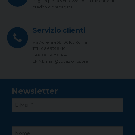
Paga in piena sicurezza con la tua carta di
credito o prepagata
Servizio clienti
Via Aurelia 468, 00165 Roma
TEL: 06 66398410
FAX: 06 66398414
EMAIL: mail@vocazioni.store
Newsletter