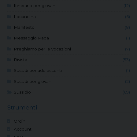
Itinerario per giovani
(12)
Locandina
(6)
Manifesto
(8)
Messaggio Papa
(1)
Preghiamo per le vocazioni
(7)
Rivista
(53)
Sussidi per adolescenti
(1)
Sussidi per giovani
(2)
Sussidio
(69)
Strumenti
Ordini
Account
FAQ