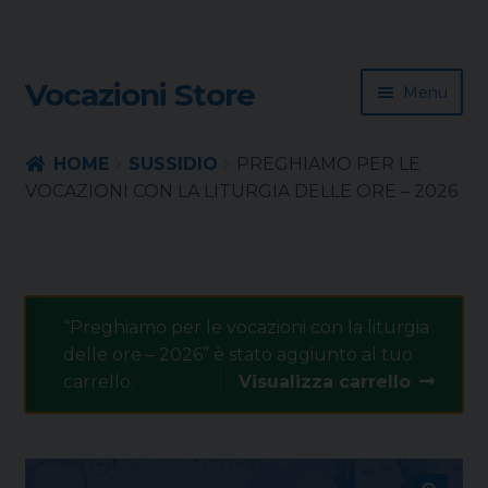
Skip
Skip
Vocazioni Store
Menu
to
to
navigation
content
Homepage
HOME
SUSSIDIO
PREGHIAMO PER LE
VOCAZIONI CON LA LITURGIA DELLE ORE – 2026
Rivista
Sussidio
“Preghiamo per le vocazioni con la liturgia
Contatti
delle ore – 2026” è stato aggiunto al tuo
carrello.
Visualizza carrello