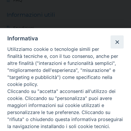
Informazioni utili
Spedizioni
Modalità di pagamento
Informativa
Condizioni di vendita
Utilizziamo cookie o tecnologie simili per
Reso
finalità tecniche e, con il tuo consenso, anche per
altre finalità ("interazioni e funzionalità semplici",
Vocazioni
"miglioramento dell'esperienza", "misurazione" e
"targeting e pubblicità") come specificato nella
Shop
cookie policy.
Blog
Cliccando su "accetta" acconsenti all'utilizzo dei
Chi siamo
cookie. Cliccando su "personalizza" puoi avere
Contatti
maggiori informazioni sui cookie utilizzati e
personalizzare le tue preferenze. Cliccando su
© FONDAZIONE DI RELIGIONE SANTI FRANCESCO
"rifiuta" o chiudendo questa informativa proseguirai
1
D’ASSISI E CATERINA DA SIENA 2026
Privacy Policy
la navigazione installando i soli cookie tecnici.
Cerca:
Cerca