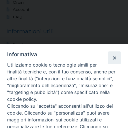
Ordini
Account
FAQ
Informazioni utili
Spedizioni
Modalità di pagamento
Informativa
Condizioni di vendita
Utilizziamo cookie o tecnologie simili per
Reso
finalità tecniche e, con il tuo consenso, anche per
altre finalità ("interazioni e funzionalità semplici",
Vocazioni
"miglioramento dell'esperienza", "misurazione" e
"targeting e pubblicità") come specificato nella
Shop
cookie policy.
Blog
Cliccando su "accetta" acconsenti all'utilizzo dei
Chi siamo
cookie. Cliccando su "personalizza" puoi avere
Contatti
maggiori informazioni sui cookie utilizzati e
personalizzare le tue preferenze. Cliccando su