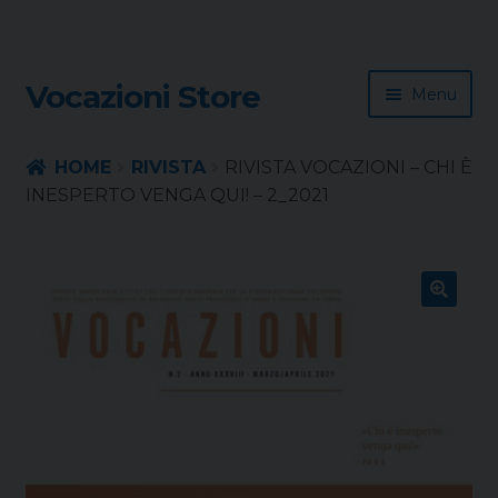
Skip
Skip
Vocazioni Store
Menu
to
to
navigation
content
Homepage
HOME
RIVISTA
RIVISTA VOCAZIONI – CHI È
INESPERTO VENGA QUI! – 2_2021
Rivista
Sussidio
🔍
Contatti