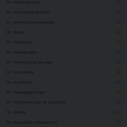
Abbonamento
(5)
accompagnamento
(8)
animazione pastorale
(10)
Busta
(8)
catechesi
(1)
immaginetta
(13)
Itinerario per giovani
(12)
Locandina
(6)
Manifesto
(8)
Messaggio Papa
(1)
Preghiamo per le vocazioni
(7)
Rivista
(53)
Sussidi per adolescenti
(1)