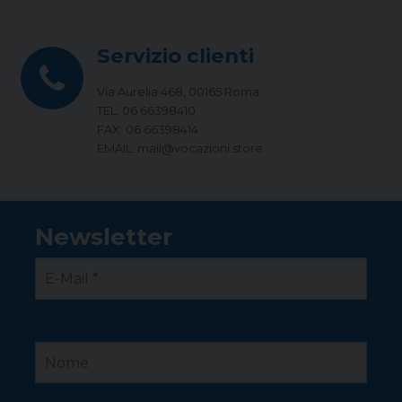
Servizio clienti
Via Aurelia 468, 00165 Roma
TEL: 06 66398410
FAX: 06 66398414
EMAIL: mail@vocazioni.store
Newsletter