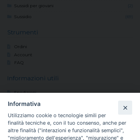
Sussidi per giovani
(2)
Sussidio
(69)
Strumenti
Ordini
Account
FAQ
Informazioni utili
Spedizioni
Modalità di pagamento
Informativa
Condizioni di vendita
Utilizziamo cookie o tecnologie simili per
Reso
finalità tecniche e, con il tuo consenso, anche per
altre finalità ("interazioni e funzionalità semplici",
Vocazioni
"miglioramento dell'esperienza", "misurazione" e