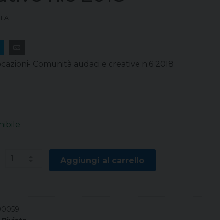
STA
Vocazioni- Comunità audaci e creative n.6 2018
nibile
à
Aggiungi al carrello
90059