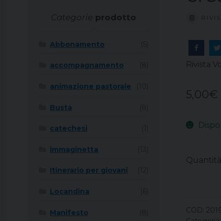
Categorie
prodotto
RIVI
Abbonamento
(5)
Rivista 
accompagnamento
(8)
animazione pastorale
(10)
5,00
€
Busta
(8)
Dispo
catechesi
(1)
immaginetta
(13)
Quantit
Itinerario per giovani
(12)
Locandina
(6)
COD:
201
Manifesto
(8)