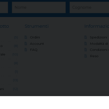
otto
Strumenti
Informazio
(5)
Ordini
Spedizioni
Account
Modalità d
to
(8)
FAQ
Condizioni 
ale
(10)
Reso
(8)
(1)
(13)
ani
(12)
(6)
(8)