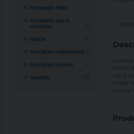
Categoria
Messaggio Papa
(1)
Preghiamo per le
Descr
vocazioni
(7)
Rivista
(53)
Desc
Sussidi per adolescenti
(1)
Audaci e 
Sussidi per giovani
(2)
braccio d
figli di
Sussidio
(69)
luoghi r
perché ‘v
Prodo