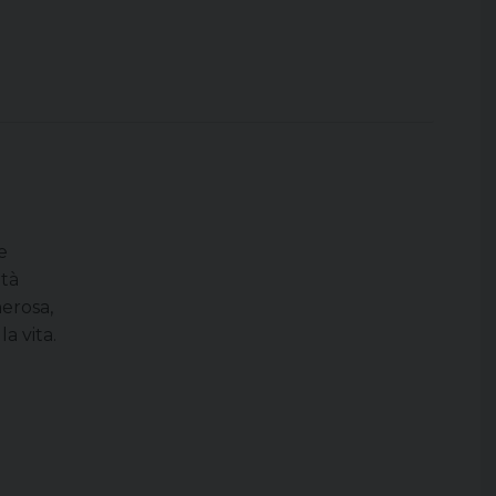
e
ità
nerosa,
a vita.