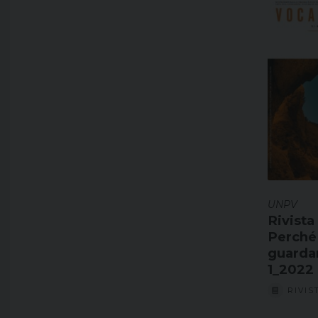
UNPV
Rivista
Perché 
guardar
1_2022
RIVIS