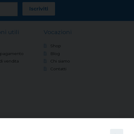
ni utili
Vocazioni
Shop
i pagamento
Blog
di vendita
Chi siamo
Contatti