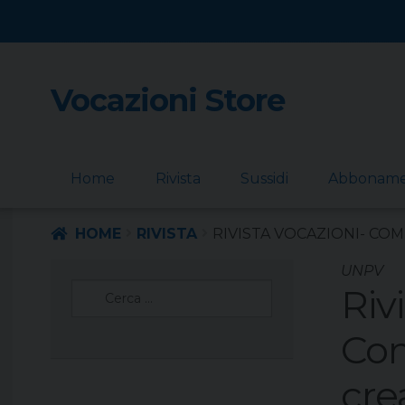
Vocazioni Store
Skip
Skip
to
to
navigation
content
Home
Rivista
Sussidi
Abbonam
HOME
RIVISTA
RIVISTA VOCAZIONI- COM
UNPV
Ricerca
Riv
per:
Com
cre