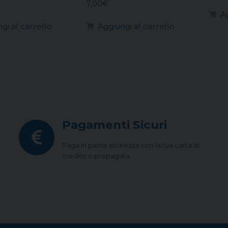
7,00
€
A
gi al carrello
Aggiungi al carrello
Pagamenti Sicuri
Paga in piena sicurezza con la tua carta di
credito o prepagata