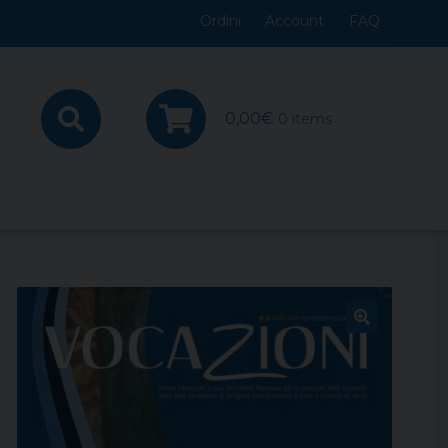
Ordini
Account
FAQ
0,00
€
0 items
🔍