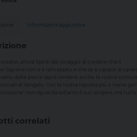
:
Rivista
izione
Informazioni aggiuntive
rizione
creativi, allora! Spinti dal coraggio di credere che il
el Signore non si è rattrappito e che se è capace di cavar
 Abramo dalle pietre saprà rendere anche le nostre comun
innovati di Vangelo. Con la nostra risposta più o meno ge
ocazione’ non riguarda soltanto il suo sorgere, ma tutta l
tti correlati