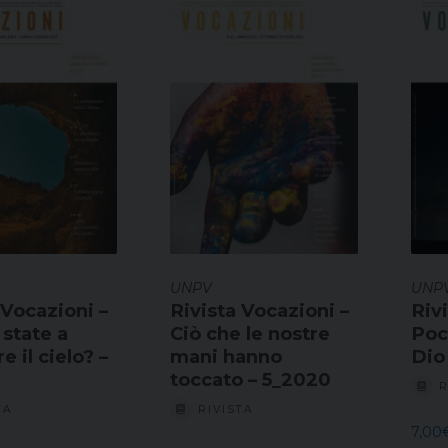
UNPV
UNP
 Vocazioni –
Rivista Vocazioni –
Riv
state a
Ciò che le nostre
Poc
e il cielo? –
mani hanno
toccato – 5_2020
R
TA
RIVISTA
7,00