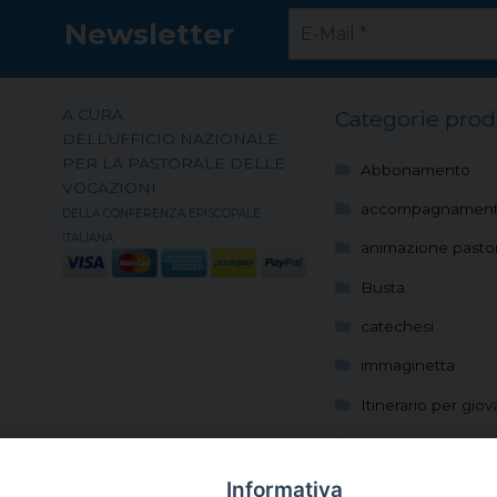
Newsletter
A CURA
Categorie prod
DELL’UFFICIO NAZIONALE
PER LA PASTORALE DELLE
Abbonamento
VOCAZIONI
accompagnamen
DELLA CONFERENZA EPISCOPALE
ITALIANA
animazione pastor
Busta
catechesi
immaginetta
Itinerario per giov
Locandina
Manifesto
Informativa