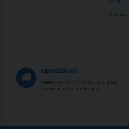
7,00
€
Aggiun
Spedizioni
Gratis
con un minimo di 25,00 € di spesa.
Consegna in 2/3 giorni lavorativi