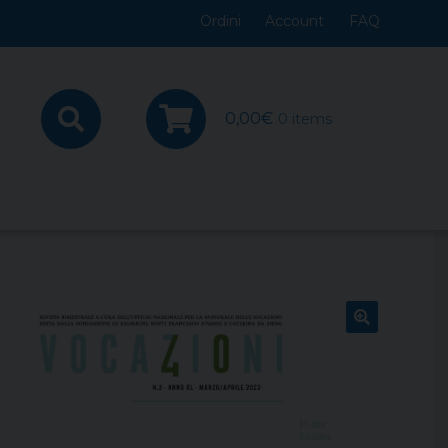
Ordini
Account
FAQ
0,00
€
0 items
🔍