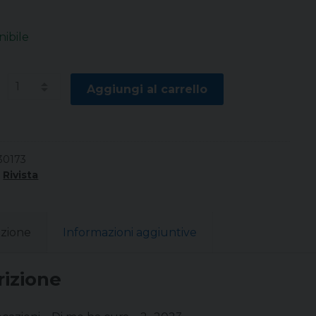
nibile
à
Aggiungi al carrello
30173
:
Rivista
izione
Informazioni aggiuntive
rizione