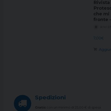
Rivista
Proteso
che mi 
fronte
RIVIS
7,00
€
Aggiun
Spedizioni
Gratis
con un minimo di 25,00 € di spesa.