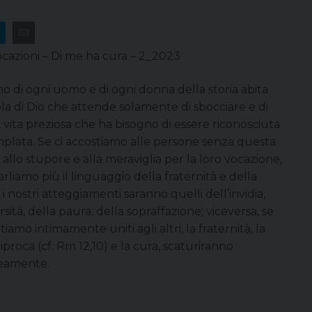
Vocazioni – Di me ha cura – 2_2023
mo di ogni uomo e di ogni donna della storia abita
la di Dio che attende solamente di sbocciare e di
 vita preziosa che ha bisogno di essere riconosciuta
plata. Se ci accostiamo alle persone senza questa
allo stupore e alla meraviglia per la loro vocazione,
rliamo più il linguaggio della fraternità e della
 i nostri atteggiamenti saranno quelli dell’invidia,
rsità, della paura, della sopraffazione; viceversa, se
ntiamo intimamente uniti agli altri, la fraternità, la
iproca (cf. Rm 12,10) e la cura, scaturiranno
eamente.