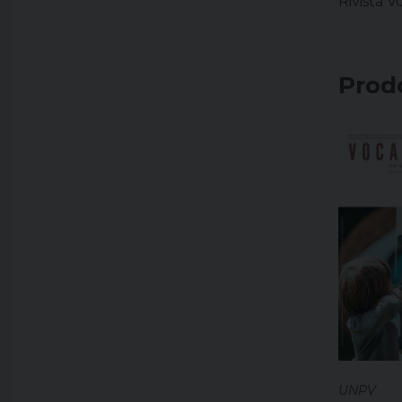
Rivista 
Prodo
UNPV