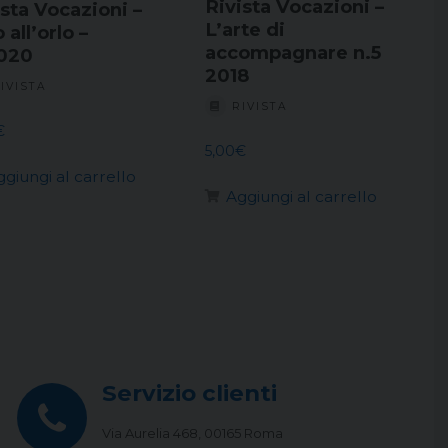
Rivista Vocazioni –
ista Vocazioni –
L’arte di
 all’orlo –
accompagnare n.5
020
2018
IVISTA
RIVISTA
€
5,00
€
ggiungi al carrello
Aggiungi al carrello
Servizio clienti
Via Aurelia 468, 00165 Roma