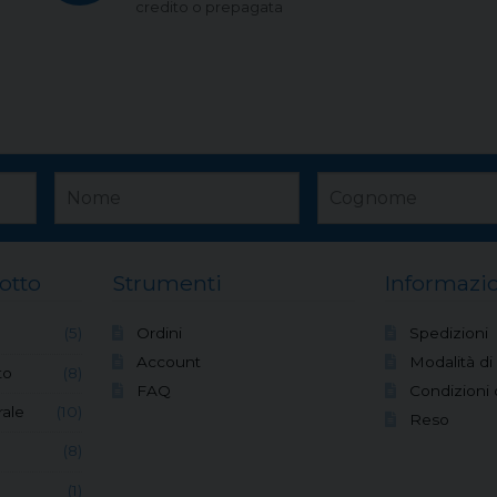
credito o prepagata
otto
Strumenti
Informazio
(5)
Ordini
Spedizioni
Account
Modalità d
to
(8)
FAQ
Condizioni 
ale
(10)
Reso
(8)
(1)