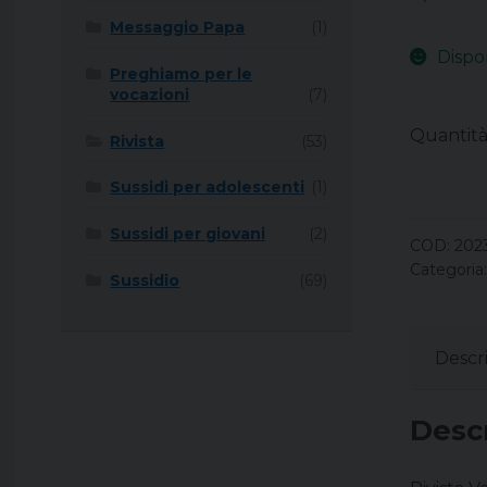
Messaggio Papa
(1)
Dispo
Preghiamo per le
vocazioni
(7)
Quantit
Rivista
(53)
Sussidi per adolescenti
(1)
Sussidi per giovani
(2)
COD:
202
Categoria
Sussidio
(69)
Descr
Desc