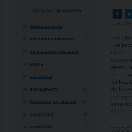
Categorie
prodotto
Rivista 
Abbonamento
(5)
Nell’inti
accompagnamento
(8)
una paro
animazione pastorale
(10)
crescere,
e contem
Busta
(8)
apertura 
se non pa
catechesi
(1)
bellezza,
dell’avve
immaginetta
(13)
noi ci se
Itinerario per giovani
(12)
stima rec
spontan
Locandina
(6)
Manifesto
(8)
7,00
€