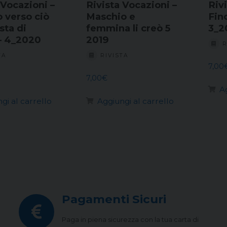
 Vocazioni –
Rivista Vocazioni –
Riv
 verso ciò
Maschio e
Fino
sta di
femmina li creò 5
3_2
 – 4_2020
2019
R
TA
RIVISTA
7,00
7,00
€
A
gi al carrello
Aggiungi al carrello
Pagamenti Sicuri
Paga in piena sicurezza con la tua carta di