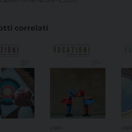
Vocazioni – Di me ha cura – 2_2023
tti correlati
UNPV
UNP