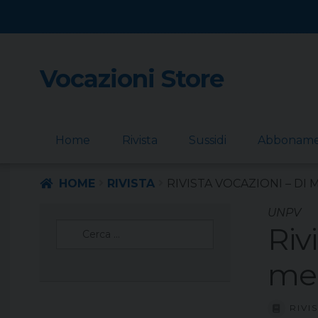
Vocazioni Store
Skip
Skip
to
to
navigation
content
Home
Rivista
Sussidi
Abbonam
HOME
RIVISTA
RIVISTA VOCAZIONI – DI 
UNPV
Ricerca
Riv
per:
me 
RIVI