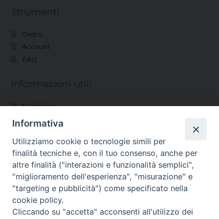
Strumenti
Ordini
Account
FAQ
Informazioni utili
Spedizioni
Modalità di pagamento
Informativa
Condizioni di vendita
Utilizziamo cookie o tecnologie simili per
Reso
finalità tecniche e, con il tuo consenso, anche per
altre finalità ("interazioni e funzionalità semplici",
Vocazioni
"miglioramento dell'esperienza", "misurazione" e
"targeting e pubblicità") come specificato nella
Shop
cookie policy.
Blog
Cliccando su "accetta" acconsenti all'utilizzo dei
Chi siamo