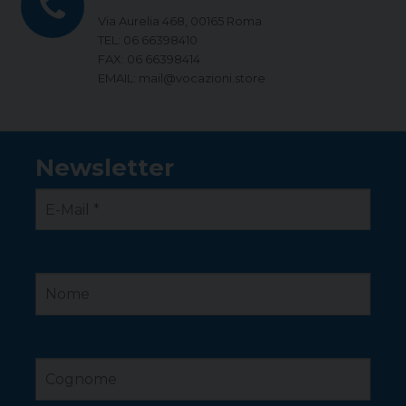
Via Aurelia 468, 00165 Roma
TEL: 06 66398410
FAX: 06 66398414
EMAIL: mail@vocazioni.store
Newsletter