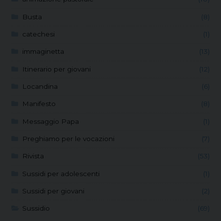
Busta
(8)
catechesi
(1)
immaginetta
(13)
Itinerario per giovani
(12)
Locandina
(6)
Manifesto
(8)
Messaggio Papa
(1)
Preghiamo per le vocazioni
(7)
Rivista
(53)
Sussidi per adolescenti
(1)
Sussidi per giovani
(2)
Sussidio
(69)