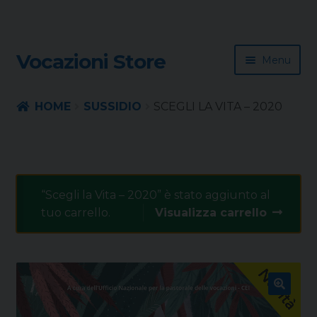
Skip
Skip
Vocazioni Store
Menu
to
to
navigation
content
Homepage
HOME
SUSSIDIO
SCEGLI LA VITA – 2020
Rivista
Sussidio
“Scegli la Vita – 2020” è stato aggiunto al
tuo carrello.
Visualizza carrello
Contatti
🔍