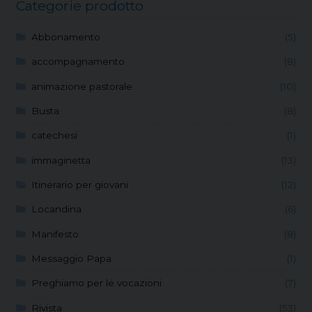
Categorie prodotto
Abbonamento
(5)
accompagnamento
(8)
animazione pastorale
(10)
Busta
(8)
catechesi
(1)
immaginetta
(13)
Itinerario per giovani
(12)
Locandina
(6)
Manifesto
(8)
Messaggio Papa
(1)
Preghiamo per le vocazioni
(7)
Rivista
(53)