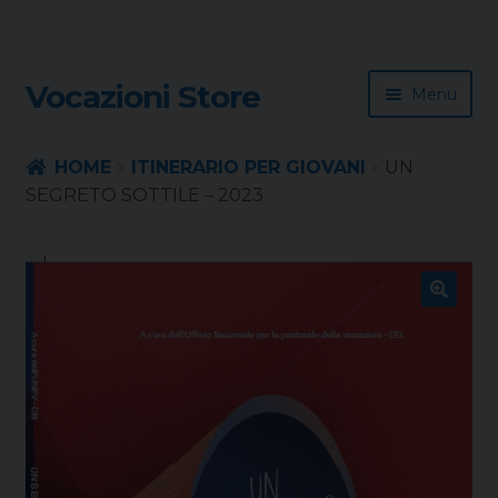
Skip
Skip
Vocazioni Store
Menu
to
to
navigation
content
Homepage
HOME
ITINERARIO PER GIOVANI
UN
SEGRETO SOTTILE – 2023
Rivista
Sussidio
🔍
Contatti