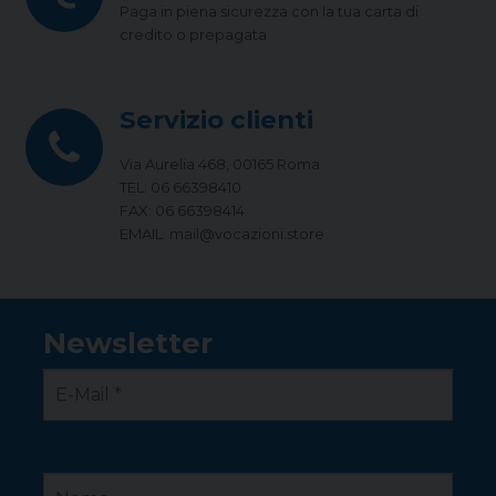
Paga in piena sicurezza con la tua carta di
credito o prepagata
Servizio clienti
Via Aurelia 468, 00165 Roma
TEL: 06 66398410
FAX: 06 66398414
EMAIL: mail@vocazioni.store
Newsletter