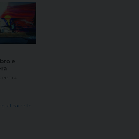
al
pi
re
bro e
era
GINETTA
gi al carrello