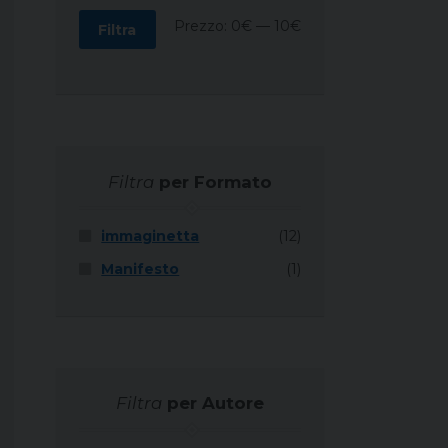
Prezzo
Prezzo
Prezzo:
0€
—
10€
Filtra
Min
Max
Filtra
per Formato
immaginetta
(12)
Manifesto
(1)
Filtra
per Autore