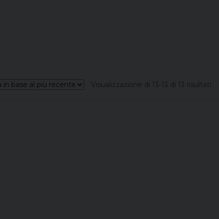
Or
Visualizzazione di 13-13 di 13 risultati
in
ba
al
pi
re