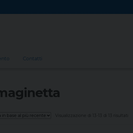
ento
Contatti
maginetta
Or
Visualizzazione di 13-13 di 13 risultati
in
ba