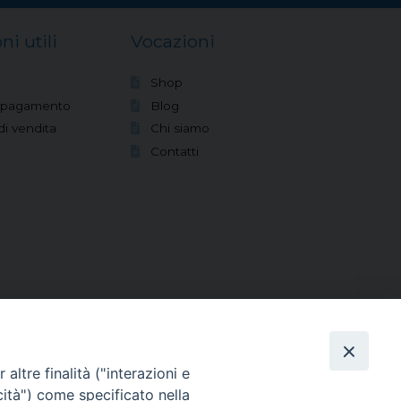
ni utili
Vocazioni
Shop
i pagamento
Blog
di vendita
Chi siamo
Contatti
altre finalità ("interazioni e
cità") come specificato nella