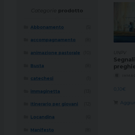
Categorie
prodotto
Abbonamento
(5)
accompagnamento
(8)
animazione pastorale
(10)
UNPV
Segnali
Busta
(8)
preghi
IMMA
catechesi
(1)
0,10
€
immaginetta
(13)
Aggiun
Itinerario per giovani
(12)
Locandina
(6)
Manifesto
(8)