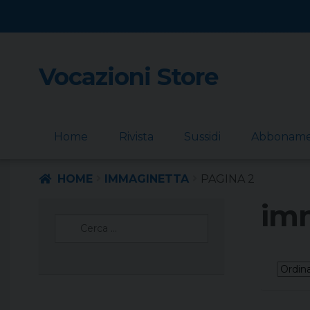
Vocazioni Store
Skip
Skip
to
to
navigation
content
Home
Rivista
Sussidi
Abbonam
HOME
IMMAGINETTA
PAGINA 2
im
Ricerca
per: