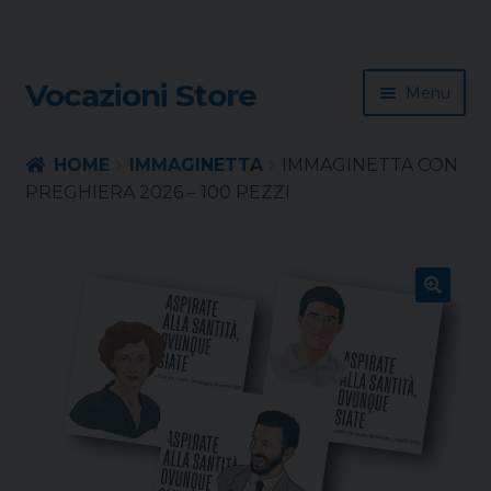
Skip
Skip
Vocazioni Store
Menu
to
to
navigation
content
Homepage
HOME
IMMAGINETTA
IMMAGINETTA CON
PREGHIERA 2026 – 100 PEZZI
Rivista
Sussidio
🔍
Contatti