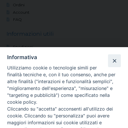
Ordini
Account
FAQ
Informazioni utili
Spedizioni
Modalità di pagamento
Informativa
Condizioni di vendita
Utilizziamo cookie o tecnologie simili per
Reso
finalità tecniche e, con il tuo consenso, anche per
altre finalità ("interazioni e funzionalità semplici",
Vocazioni
"miglioramento dell'esperienza", "misurazione" e
"targeting e pubblicità") come specificato nella
Shop
cookie policy.
Blog
Cliccando su "accetta" acconsenti all'utilizzo dei
Chi siamo
cookie. Cliccando su "personalizza" puoi avere
Contatti
maggiori informazioni sui cookie utilizzati e