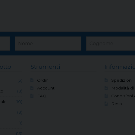
otto
Strumenti
Informazio
(5)
Ordini
Spedizioni
Account
Modalità d
to
(8)
FAQ
Condizioni 
ale
(10)
Reso
(8)
(1)
(13)