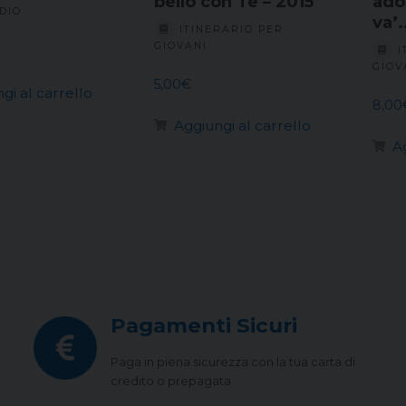
bello con Te – 2015
ado
DIO
va’
ITINERARIO PER
GIOVANI
I
GIOV
5,00
€
gi al carrello
8,00
Aggiungi al carrello
A
Pagamenti Sicuri
Paga in piena sicurezza con la tua carta di
credito o prepagata