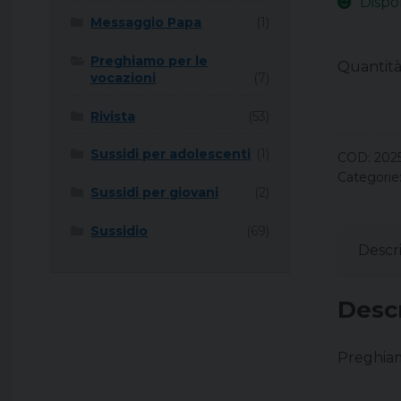
Dispo
Messaggio Papa
(1)
Preghiamo per le
Quantit
vocazioni
(7)
Rivista
(53)
Sussidi per adolescenti
(1)
COD:
202
Categorie
Sussidi per giovani
(2)
Sussidio
(69)
Descr
Desc
Preghiamo