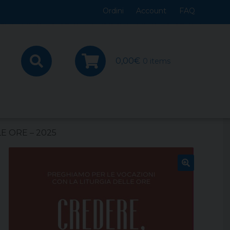
Ordini
Account
FAQ
0,00
€
0 items
E ORE – 2025
🔍