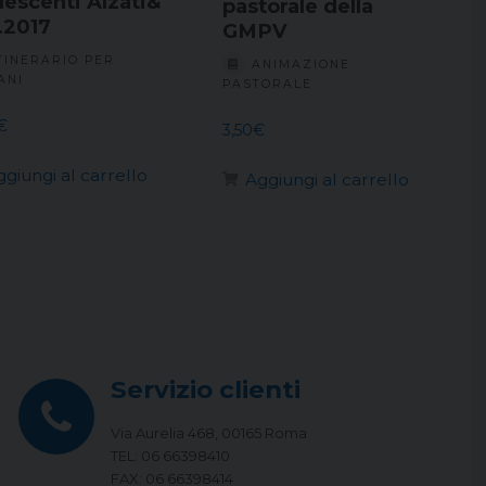
lescenti Alzati&
pastorale della
..2017
GMPV
TINERARIO PER
ANIMAZIONE
ANI
PASTORALE
€
3,50
€
ggiungi al carrello
Aggiungi al carrello
Servizio clienti
Via Aurelia 468, 00165 Roma
TEL: 06 66398410
FAX: 06 66398414