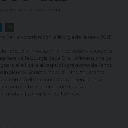
HIAMO PER LE VOCAZIONI
 per le vocazioni con la liturgia delle ore – 2025
e libretto di invocazioni e intercessioni vocazionali
eghiera della Liturgia delle Ore. Un’intenzione da
nare alle Lodi e ai Vespri di ogni giorno dell’anno
o e in alcune Giornate Mondiali. Uno strumento
lle comunità di vita consacrata, ai monasteri, ai
 alle parrocchie e a chiunque si unisca
namente alla preghiera della Chiesa.