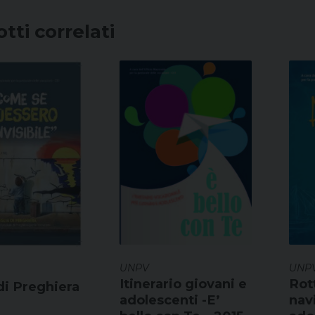
tti correlati
UNPV
UNP
Itinerario giovani e
Rot
di Preghiera
adolescenti -E’
nav