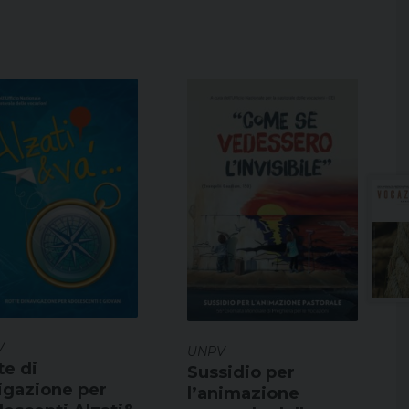
V
UNPV
te di
Sussidio per
igazione per
l’animazione