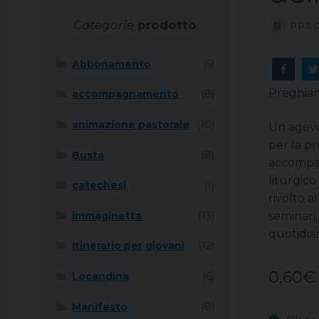
Categorie
prodotto
PREG
Abbonamento
(5)
Preghiamo
accompagnamento
(8)
animazione pastorale
(10)
Un agevol
per la pr
Busta
(8)
accompag
liturgic
catechesi
(1)
rivolto a
seminari,
immaginetta
(13)
quotidia
Itinerario per giovani
(12)
0,60
€
Locandina
(6)
Manifesto
(8)