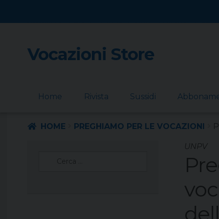
Vocazioni Store
Skip
Skip
to
to
navigation
content
Home
Rivista
Sussidi
Abbonam
HOME
PREGHIAMO PER LE VOCAZIONI
P
UNPV
Ricerca
Pre
per:
voc
del