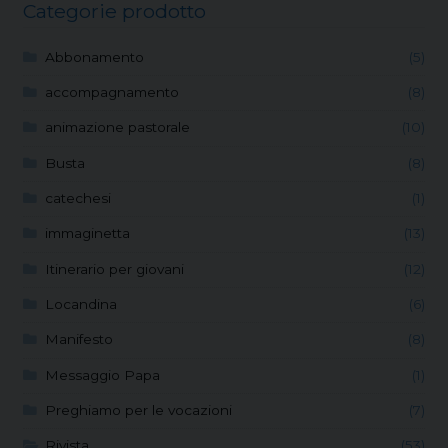
Categorie prodotto
Abbonamento
(5)
accompagnamento
(8)
animazione pastorale
(10)
Busta
(8)
catechesi
(1)
immaginetta
(13)
Itinerario per giovani
(12)
Locandina
(6)
Manifesto
(8)
Messaggio Papa
(1)
Preghiamo per le vocazioni
(7)
Rivista
(53)