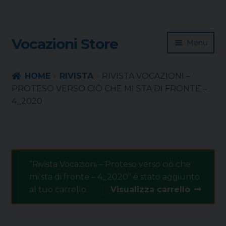
Skip
Skip
Vocazioni Store
Menu
to
to
navigation
content
Homepage
HOME
RIVISTA
RIVISTA VOCAZIONI –
PROTESO VERSO CIÒ CHE MI STA DI FRONTE –
Rivista
4_2020
Sussidio
Contatti
“Rivista Vocazioni – Proteso verso ciò che
mi sta di fronte – 4_2020” è stato aggiunto
al tuo carrello.
Visualizza carrello